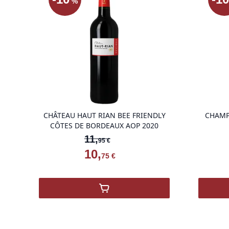
%
product variant items in cart, view bag
product variant it
LE
CHÂTEAU HAUT RIAN BEE FRIENDLY
CHAMP
CÔTES DE BORDEAUX AOP 2020
11
,
95
€
10
,
75
€
at Vin Doux Île de Beauté
,
CHÂTEAU HAUT RIAN 2020