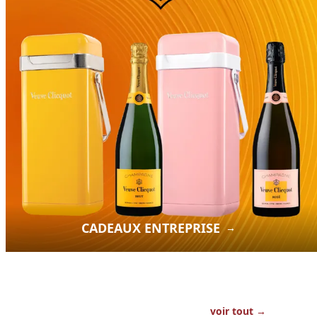
CADEAUX ENTREPRISE
→
voir tout
→