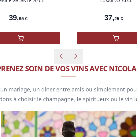
MARIE GALANTE 70 CL
LUXARDO 70 CL
39
,
37
,
95
€
25
€
,
Rhum Agricole du Père Labat Marie Galante
,
Amarett
PRENEZ SOIN DE VOS VINS AVEC NICOLA
un mariage, un dîner entre amis ou simplement pour le
ons à choisir le champagne, le spiritueux ou le vin i