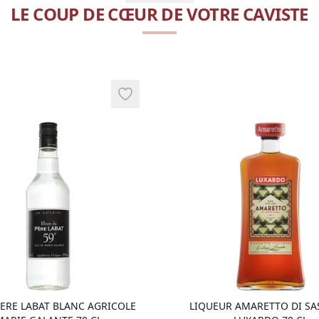
LE COUP DE CŒUR DE VOTRE CAVISTE
 cœur
Coup de cœur
Add to wishlist
ems in cart, view bag
product variant items in cart, view ba
ERE LABAT BLANC AGRICOLE
LIQUEUR AMARETTO DI SA