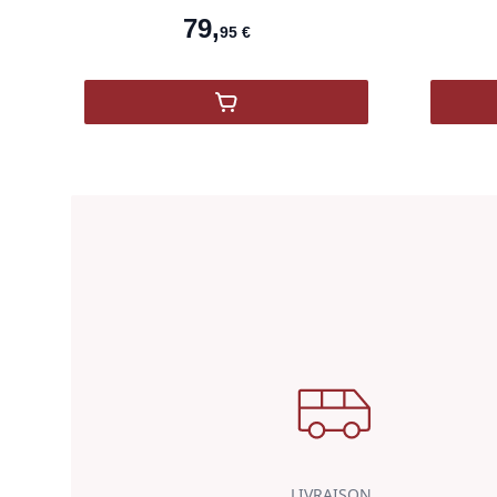
73
,
00
€
DIGO 1530 ROSA
,
KIRIN JAPONAIS BLENDED
LIVRAISON