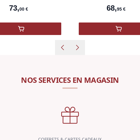
68
,
62
,
95
€
95
€
,
Bollinger Spécial Cuvée Edition 007
,
L'ERMI
NOS SERVICES EN MAGASIN
COFFRETS & CARTES CADEAUX