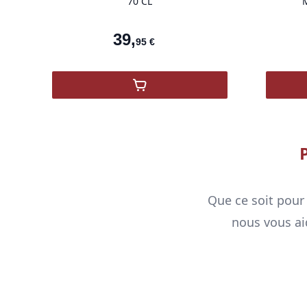
70 CL
39
,
95
€
Sovereign
,
McClelland's Malt Islay
Que ce soit pour 
nous vous aid