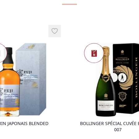
auté
Nouveau
Nou
Add to wishlist
auté
Nouveauté
ems in cart, view bag
product variant items in cart, view ba
GER SPÉCIAL CUVÉE EDITION
L'ERMITAGE SAINT-VAL
007