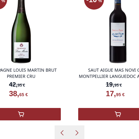
%
%
ems in cart, view bag
product variant items in cart, view ba
AGNE LOUIS MARTIN BRUT
SAUT AIGUE MAS NOVI 
PREMIER CRU
MONTPELLIER LANGUEDOC A
42
,
19
,
95
€
95
€
38
,
17
,
65
€
95
€
,
LOUIS MARTIN BRUT PREMIER CRU
,
SAUT D