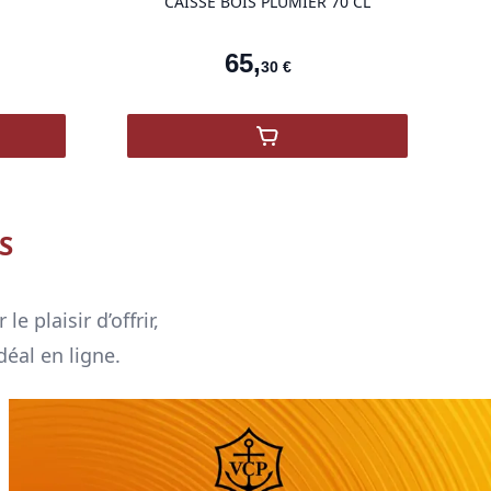
CAISSE BOIS PLUMIER 70 CL
65
,
30
€
o Di Saschira Luxardo
,
Morin Hors d'Âge caisse 
S
 plaisir d’offrir,
déal en ligne.