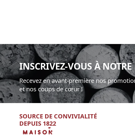
BE
SAUVI