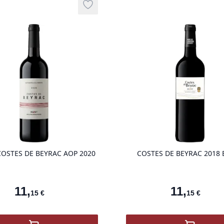
Add to wishlist
product variant items in cart, view ba
COSTES DE BEYRAC AOP 2020
COSTES DE BEYRAC 2018 
11
,
11
,
15
€
15
€