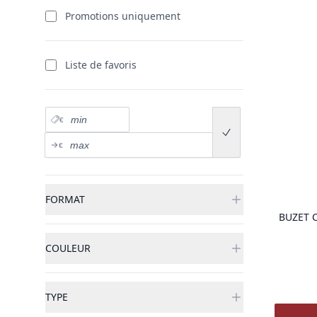
produits
Promotions uniquement
Liste de favoris
Prix minimum
€
Submit price range
Prix maximum
€
FORMAT
BUZET 
COULEUR
TYPE