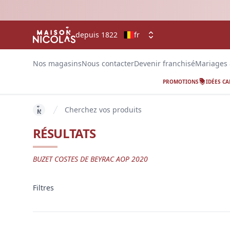
depuis 1822
fr
Nos magasins
Nous contacter
Devenir franchisé
Mariages
PROMOTIONS
IDÉES C
Cherchez vos produits
key 'home (fr-BE)' returned an object instead of str
RÉSULTATS
BUZET COSTES DE BEYRAC AOP 2020
Filtres
Filtres