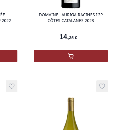
VÉE
DOMAINE LAURIGA RACINES IGP
 2022
CÔTES CATALANES 2023
14
,
35
€
3 St Chinian
D'ARDEUIL CUVÉE D'EXCELLENCE BUZET AOP 2022
,
Domaine Lauriga Racines
ale
Add to wishlist
Add to wishli