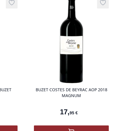
Add to wishlist
Add to wishli
g
product variant items in cart, view bag
product vari
BUZET
BUZET COSTES DE BEYRAC AOP 2018
MAGNUM
17
,
95
€