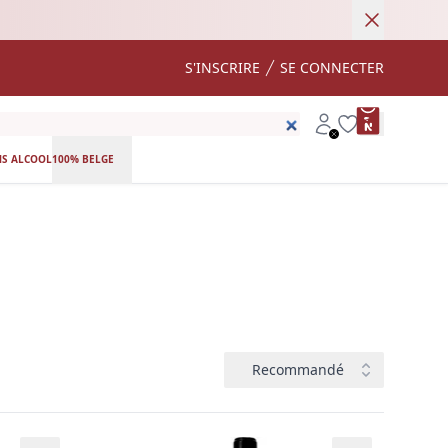
Annuler
S'INSCRIRE
SE CONNECTER
product var
Account
Wishlist
S ALCOOL
100% BELGE
Trier
Recommandé