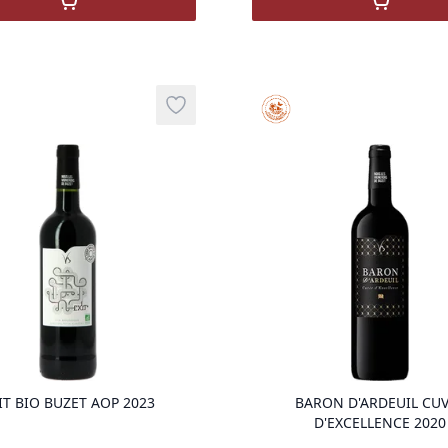
,
BUZET COSTES DE BEYRAC AOP 2020
,
Costes 
Haute Valeur Environnement
Add to wishlist
product variant items in cart, view ba
IT BIO BUZET AOP 2023
BARON D'ARDEUIL CU
D'EXCELLENCE 2020