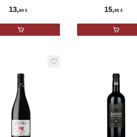
13
,
15
,
80
€
95
€
,
EXIT BIO BUZET AOP 2023
,
BARON 
ure Biologique
Add to wishlist
product variant items in cart, view ba