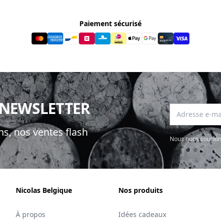
product variant items in cart, view ba
RTICOT CUVE PREMIERE
BEAUME DE VENISE AOP 
GNON BIO CTE DURAS AOP
2023
13
,
18
,
20
€
95
€
,
BERTICOT CUVÉE PREMIERE BLANC 2023
,
BEAUME