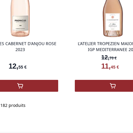
product variant items in cart, view ba
ES CABERNET D'ANJOU ROSE
L'ATELIER TROPEZIEN MAI
2023
IGP MEDITERRANEE 2
12
,
70
€
12
,
11
,
55
€
45
€
,
PREMICES CABERNET D'ANJOU ROSE 2023
,
L'ATEL
ure Biologique
Add to wishlist