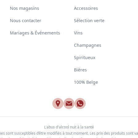
Add to wishlist
product variant items in cart, view ba
ÂTEAU DE MARSANNAY
CHÂTEAU DE CERONS CERO
ARSANNAY AOP 2022
2020
45
,
34
,
55
€
40
€