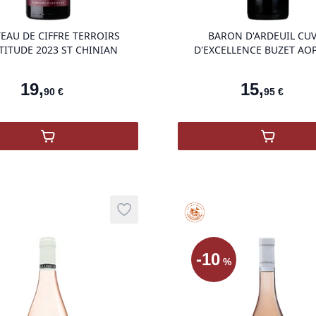
EAU DE CIFFRE TERROIRS
BARON D'ARDEUIL CU
TITUDE 2023 ST CHINIAN
D'EXCELLENCE BUZET AOP
19
,
15
,
90
€
95
€
,
CHÂTEAU DE CIFFRE TERROIRS D'ALTITUDE 202
,
BARON 
Haute Valeur Environnement
Add to wishlist
-
10
%