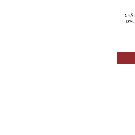
CHÂT
D'AL