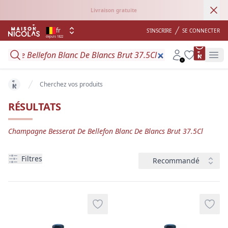
Ann
Livraison gratuite
fr
S'INSCRIRE
SE CONNECTER
depuis 1822
product 
Search
Account
Wishlist
Op
Cherchez vos produits
key 'home (fr-BE)' returned an object instead of string.
RÉSULTATS
Champagne Besserat De Bellefon Blanc De Blancs Brut 37.5Cl
Filtres
Trier
Filtres
Recommandé
produits
Add to wishlist
Add t