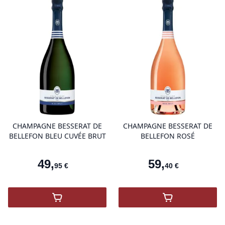
product variant items in cart, view 
pro
CHAMPAGNE BESSERAT DE
CHAMPAGNE BESSERAT DE
BELLEFON BLEU CUVÉE BRUT
BELLEFON ROSÉ
49
,
59
,
95
€
40
€
,
Champagne Besserat de Bellefon Bleu Cuv
,
Champagne Be