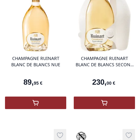
product variant items in cart, view 
pro
CHAMPAGNE RUINART
CHAMPAGNE RUINART
BLANC DE BLANCS NUE
BLANC DE BLANCS SECOND
SKIN MAGNUM
89
,
230
,
95
€
00
€
,
Champagne Ruinart Blanc De Blancs
,
Champagne Ru
Vinothèque
Add to wishlist
Add t