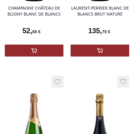
CHAMPAGNE CHÂTEAU DE
LAURENT-PERRIER BLANC DE
BLIGNY BLANC DE BLANCS
BLANCS BRUT NATURE
52
,
135
,
65
€
75
€
,
Champagne Château de Bligny Blanc De B
,
LAURENT-PE
Add to wishlist
Add t