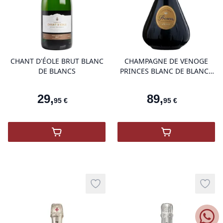
product variant items in cart, view 
pro
CHANT D'ÉOLE BRUT BLANC
CHAMPAGNE DE VENOGE
DE BLANCS
PRINCES BLANC DE BLANCS
ÉTUI
29
,
89
,
95
€
95
€
,
Chant d'Éole Brut Blanc de Blancs
,
DE VENOGE 
Add to wishlist
Add t