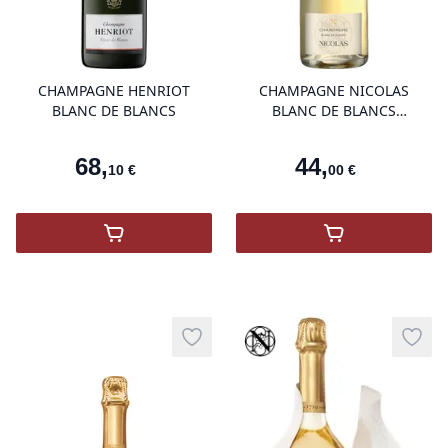
product variant items in cart, view 
pro
CHAMPAGNE HENRIOT
CHAMPAGNE NICOLAS
BLANC DE BLANCS
BLANC DE BLANCS
BOUTEILLE SPECIALE
68
,
44
,
10
€
00
€
,
Champagne Henriot Blanc de Blancs
,
Champagne Ni
Vinothèque
Add to wishlist
Add t