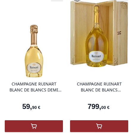
product variant items in cart, view 
pro
CHAMPAGNE RUINART
CHAMPAGNE RUINART
BLANC DE BLANCS DEMI
BLANC DE BLANCS
BOUTEILLE
JÉROBOAM
59
,
799
,
90
€
00
€
,
Champagne Ruinart Blanc De Blancs
,
Champagne Ru