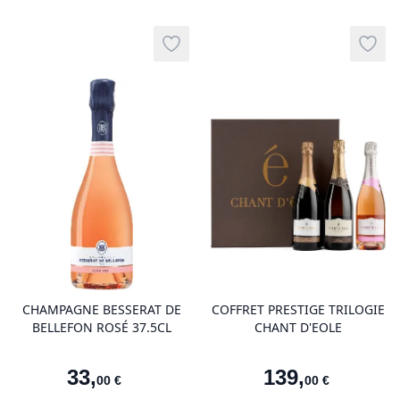
Add to wishlist
Add t
product variant items in cart, view 
pro
CHAMPAGNE BESSERAT DE
COFFRET PRESTIGE TRILOGIE
BELLEFON ROSÉ 37.5CL
CHANT D'EOLE
33
,
139
,
00
€
00
€