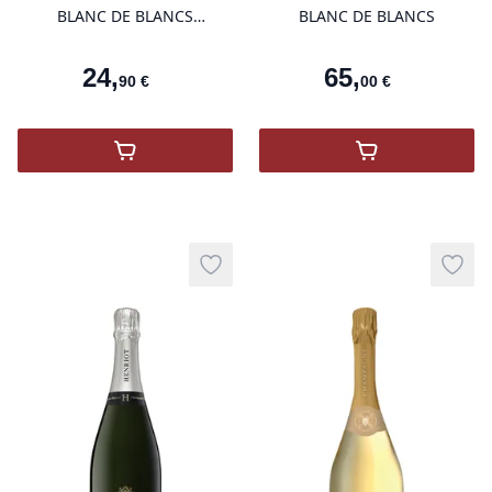
BLANC DE BLANCS
BLANC DE BLANCS
BOUTEILLE SPECIALE DEMI
BOUTEILLE
24
,
65
,
90
€
00
€
,
Champagne Nicolas blanc de blancs brut 3
,
Champagne De
Add to wishlist
Add t