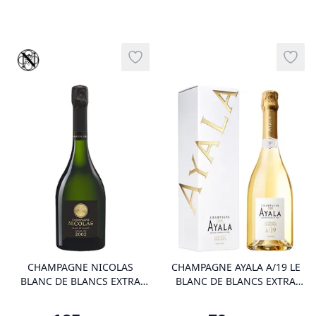
Vinothèque
Add to wishlist
Add t
product variant items in cart, view 
pro
CHAMPAGNE NICOLAS
CHAMPAGNE AYALA A/19 LE
BLANC DE BLANCS EXTRA
BLANC DE BLANCS EXTRA
BRUT GRAND CRU 2002
BRUT 2019