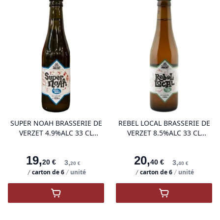
product variant items in cart, view 
pro
SUPER NOAH BRASSERIE DE
REBEL LOCAL BRASSERIE DE
VERZET 4.9%ALC 33 CL
VERZET 8.5%ALC 33 CL
(BELGIQUE)
(BELGIQUE)
19
,
20
,
20
€
40
€
3
,
3
,
20
€
40
€
carton de
6
unité
carton de
6
unité
,
SUPER NOAH Brasserie de Verzet 4.9%Alc 3
,
REBEL LOCAL B