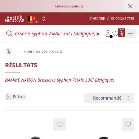
Ann
Livraison gratuite
fr
S'INSCRIRE
SE CONNECTER
depuis 1822
product 
Search
Account
Wishlist
Op
Cherchez vos produits
key 'home (fr-BE)' returned an object instead of string.
RÉSULTATS
DAMME NATION Brasserie Syphon 7%Alc 33Cl (Belgique)
Filtres
Trier
Filtres
Recommandé
produits
Add to wishlist
Add t