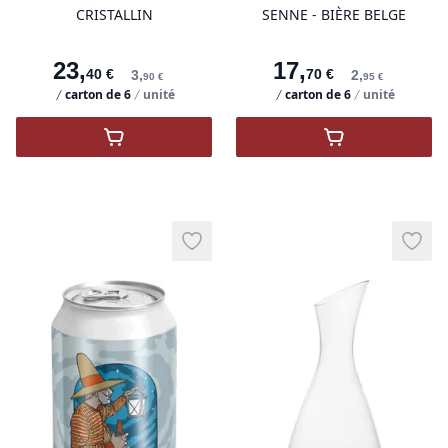
CRISTALLIN
SENNE - BIÈRE BELGE
23
,
17
,
40
€
70
€
3
,
2
,
90
€
95
€
carton de
6
unité
carton de
6
unité
,
Verre Inao 21 Cl Cristallin LEHMANN
,
Zinne Bir Bras
Add to wishlist
Add t