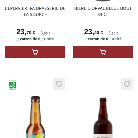
L'ÉPERVIER IPA BRASSERIE DE
BIERE D'ORVAL BELGE BOUT
LA SOURCE
33 CL
23
,
23
,
70
€
40
€
3
,
3
,
95
€
90
€
carton de
6
unité
carton de
6
unité
,
L'épervier IPA Brasserie de la Source
,
Orval Brasseri
Agriculture Biologique
Add to wishlist
Add t