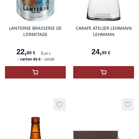
product variant items in cart, view 
pro
LANTERNE BRASSERIE DE
CARAFE ATELIER LEHMANN
L'ERMITAGE
LEHMANN
22
,
24
,
80
€
95
€
3
,
80
€
carton de
6
unité
,
Lanterne Brasserie de l'Ermitage
,
Carafe Ateli
Add to wishlist
Add t