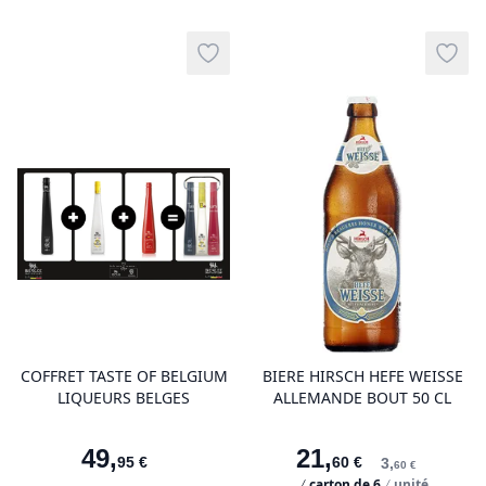
Add to wishlist
Add t
product variant items in cart, view 
pro
COFFRET TASTE OF BELGIUM
BIERE HIRSCH HEFE WEISSE
LIQUEURS BELGES
ALLEMANDE BOUT 50 CL
49
,
21
,
95
€
60
€
3
,
60
€
carton de
6
unité