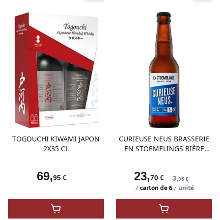
product variant items in cart, view 
pro
TOGOUCHI KIWAMI JAPON
CURIEUSE NEUS BRASSERIE
2X35 CL
EN STOEMELINGS BIÈRE
BELGE
69
,
23
,
95
€
70
€
3
,
95
€
carton de
6
unité
,
TOGOUCHI KIWAMI JAPON 2X35 cl
,
CURIEUSE NEU