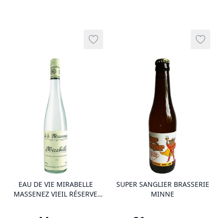
Add to wishlist
Add t
product variant items in cart, view 
pro
EAU DE VIE MIRABELLE
SUPER SANGLIER BRASSERIE
MASSENEZ VIEIL RÉSERVE
MINNE
PERSONN TCN 70 CL