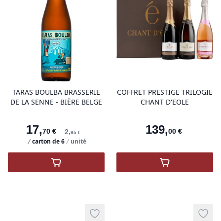
product variant items in cart, view 
pro
TARAS BOULBA BRASSERIE
COFFRET PRESTIGE TRILOGIE
DE LA SENNE - BIÈRE BELGE
CHANT D'EOLE
17
,
139
,
70
€
00
€
2
,
95
€
carton de
6
unité
,
Taras Boulba Brasserie de la Senne - Bière
,
Coffret Presti
Add to wishlist
Add t