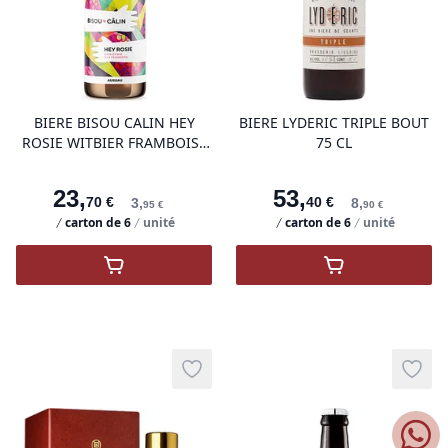
product variant items in cart, view 
pro
BIERE BISOU CALIN HEY
BIERE LYDERIC TRIPLE BOUT
ROSIE WITBIER FRAMBOISE
75 CL
BOUT 33 CL
23
,
53
,
70
€
40
€
3
,
8
,
95
€
90
€
carton de
6
unité
carton de
6
unité
,
BISOU CALIN HEY ROSIE WITBIER FRAM
,
LYDERIC TRI
Add to wishlist
Add t