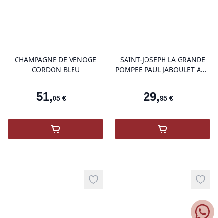
product variant items in cart, view 
pro
CHAMPAGNE DE VENOGE
SAINT-JOSEPH LA GRANDE
CORDON BLEU
POMPEE PAUL JABOULET AOP
2023
51
,
29
,
05
€
95
€
,
Champagne De Venoge Cordon Bleu Brut
,
SAINT-JOSE
Add to wishlist
Add t