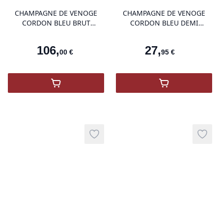
CHAMPAGNE DE VENOGE
CHAMPAGNE DE VENOGE
CORDON BLEU BRUT
CORDON BLEU DEMI
MAGNUM
BOUTEILLE
106
,
27
,
00
€
95
€
,
Champagne De Venoge Cordon Bleu Brut 
,
De Venoge Bru
Add to wishlist
Add t