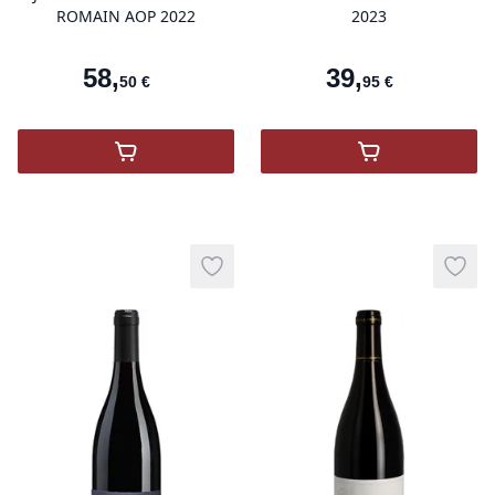
ROMAIN AOP 2022
2023
58
,
39
,
50
€
95
€
,
JOSEPH DROUHIN SAINT-ROMAIN AOP 2
,
CHABLIS DR
Add to wishlist
Add t