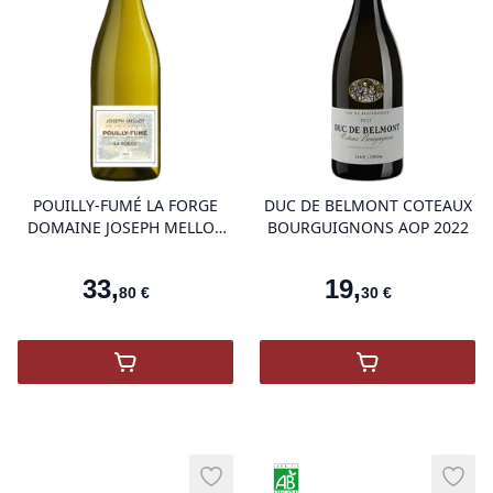
product variant items in cart, view 
pro
POUILLY-FUMÉ LA FORGE
DUC DE BELMONT COTEAUX
DOMAINE JOSEPH MELLOT
BOURGUIGNONS AOP 2022
2023
33
,
19
,
80
€
30
€
,
POUILLY-FUMÉ LA FORGE DOMAINE JOS
,
Duc De Belmo
Agriculture Biologique
Add to wishlist
Add t