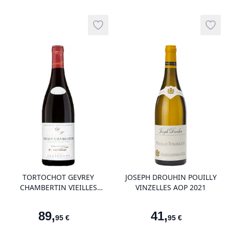
Add to wishlist
Add t
product variant items in cart, view 
pro
TORTOCHOT GEVREY
JOSEPH DROUHIN POUILLY
CHAMBERTIN VIEILLES
VINZELLES AOP 2021
VIGNES AOP 2023
89
,
41
,
95
€
95
€