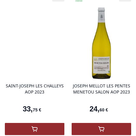
product variant items in cart, view 
pro
SAINT-JOSEPH LES CHALLEYS
JOSEPH MELLOT LES PENTES
AOP 2023
MENETOU SALON AOP 2023
33
,
24
,
75
€
60
€
,
SAINT-JOSEPH LES CHALLEYS AOP 2023
,
LES PENTES