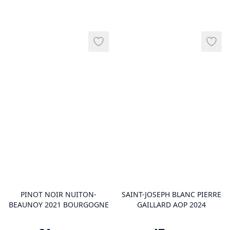
Add to wishlist
Add t
product variant items in cart, view 
pro
PINOT NOIR NUITON-
SAINT-JOSEPH BLANC PIERRE
BEAUNOY 2021 BOURGOGNE
GAILLARD AOP 2024