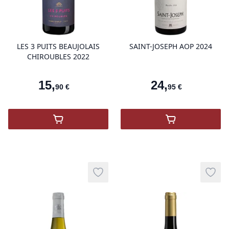
product variant items in cart, view 
pro
LES 3 PUITS BEAUJOLAIS
SAINT-JOSEPH AOP 2024
CHIROUBLES 2022
15
,
24
,
90
€
95
€
,
Les 3 Puits Beaujolais Chiroubles 2022
,
SAINT-JOSEP
Add to wishlist
Add t