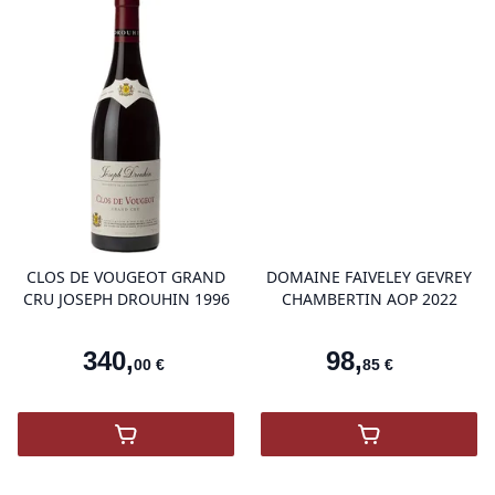
product variant items in cart, view 
pro
CLOS DE VOUGEOT GRAND
DOMAINE FAIVELEY GEVREY
CRU JOSEPH DROUHIN 1996
CHAMBERTIN AOP 2022
340
,
98
,
00
€
85
€
,
Clos de Vougeot Grand Cru Joseph Drouh
,
DOMAINE FA