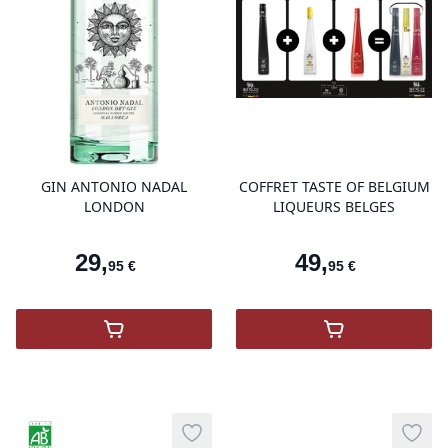
product variant items in cart, view 
pro
GIN ANTONIO NADAL
COFFRET TASTE OF BELGIUM
LONDON
LIQUEURS BELGES
29
,
49
,
95
€
95
€
,
GIN ANTONIO NADAL LONDON
,
Coffret Taste
Agriculture Biologique
Add to wishlist
Add t