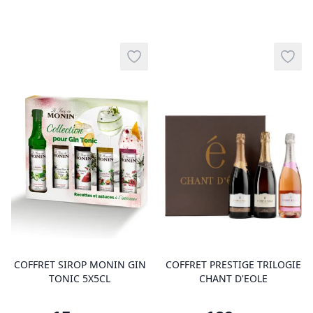
Add to wishlist
Add t
product variant items in cart, view 
pro
COFFRET SIROP MONIN GIN
COFFRET PRESTIGE TRILOGIE
TONIC 5X5CL
CHANT D'EOLE