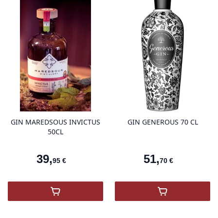
product variant items in cart, view 
pro
GIN MAREDSOUS INVICTUS
GIN GENEROUS 70 CL
50CL
39
,
51
,
95
€
70
€
,
Gin Maredsous Invictus 50Cl
,
GIN GENEROU