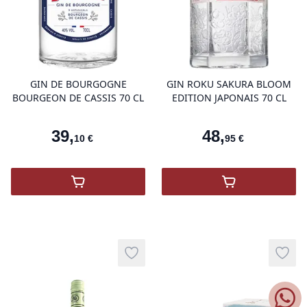
product variant items in cart, view 
pro
GIN DE BOURGOGNE
GIN ROKU SAKURA BLOOM
BOURGEON DE CASSIS 70 CL
EDITION JAPONAIS 70 CL
39
,
48
,
10
€
95
€
,
GIN BG BOURGEON CASSIS 40%VOL
,
Gin Roku Sak
Add to wishlist
Add t