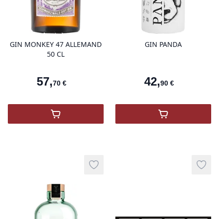
product variant items in cart, view 
pro
GIN MONKEY 47 ALLEMAND
GIN PANDA
50 CL
57
,
42
,
70
€
90
€
,
Gin Monkey 47 Allemand
,
GIN PANDA
Add to wishlist
Add t