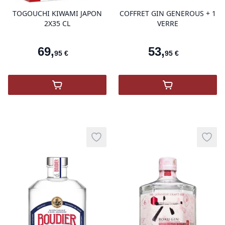
TOGOUCHI KIWAMI JAPON
COFFRET GIN GENEROUS + 1
2X35 CL
VERRE
69
,
53
,
95
€
95
€
,
TOGOUCHI KIWAMI JAPON 2X35 cl
,
COFFRET GIN
Add to wishlist
Add t