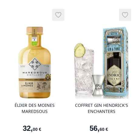
Add to wishlist
Add t
product variant items in cart, view 
pro
ÉLIXIR DES MOINES
COFFRET GIN HENDRICK'S
MAREDSOUS
ENCHANTERS
32
,
56
,
00
€
60
€