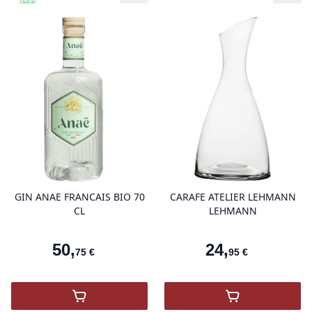
product variant items in cart, view 
pro
GIN ANAE FRANCAIS BIO 70
CARAFE ATELIER LEHMANN
CL
LEHMANN
50
,
24
,
75
€
95
€
,
GIN ANAE FRANCAIS BIO
,
Carafe Ateli