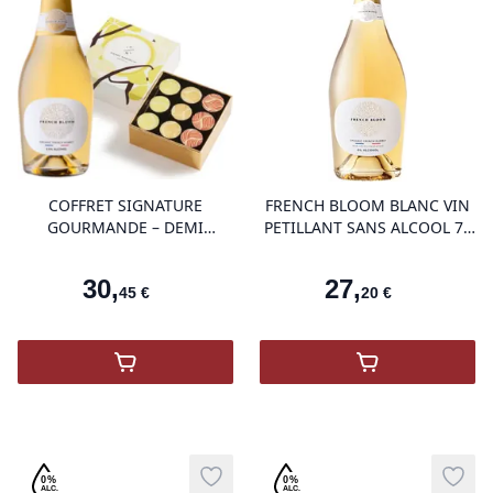
product variant items in cart, view 
pro
COFFRET SIGNATURE
FRENCH BLOOM BLANC VIN
GOURMANDE – DEMI
PETILLANT SANS ALCOOL 75
FRENCH BLOOM &
CL
CHOCOLATS
30
,
27
,
45
€
20
€
,
Coffret Signature Gourmande – Demi Fren
,
FRENCH BL
Sans alcool
Sans alcool
0%
0%
Add to wishlist
Add t
ALC.
ALC.