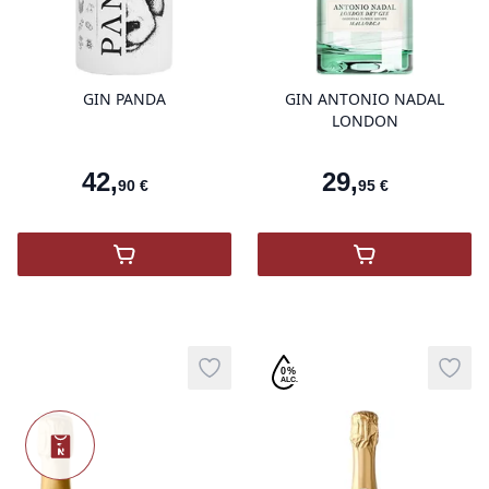
product variant items in cart, view 
pro
GIN PANDA
GIN ANTONIO NADAL
LONDON
Nouvea
42
,
29
,
90
€
95
€
,
GIN PANDA
,
GIN ANTONI
Sans alcool
0%
Add to wishlist
Add t
ALC.
Nouveauté