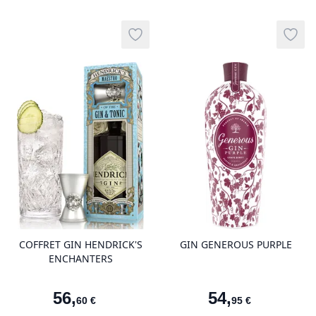
Add to wishlist
Add t
product variant items in cart, view 
pro
COFFRET GIN HENDRICK'S
GIN GENEROUS PURPLE
ENCHANTERS
56
,
54
,
60
€
95
€