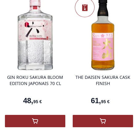
Nou
Nouveauté
product variant items in cart, view 
pro
GIN ROKU SAKURA BLOOM
THE DAISEN SAKURA CASK
EDITION JAPONAIS 70 CL
FINISH
48
,
61
,
95
€
95
€
,
Gin Roku Sakura Bloom Edition
,
THE DAISEN 