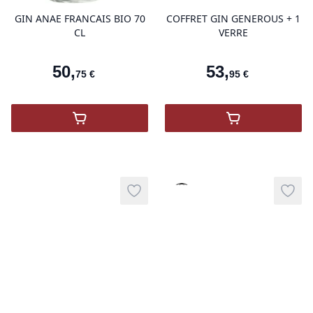
GIN ANAE FRANCAIS BIO 70
COFFRET GIN GENEROUS + 1
CL
VERRE
50
,
53
,
75
€
95
€
,
GIN ANAE FRANCAIS BIO
,
COFFRET GIN
Vinothèque
Add to wishlist
Add t