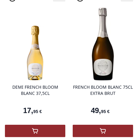
product variant items in cart, view 
pro
DEMI FRENCH BLOOM
FRENCH BLOOM BLANC 75CL
BLANC 37,5CL
EXTRA BRUT
17
,
49
,
95
€
95
€
,
FRENCH BLOOM BLANC
,
FRENCH BL