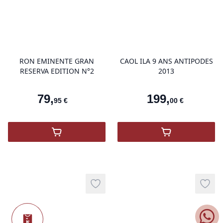
product variant items in cart, view 
pro
RON EMINENTE GRAN
CAOL ILA 9 ANS ANTIPODES
RESERVA EDITION N°2
2013
Nouvea
79
,
199
,
95
€
00
€
,
RON EMINENTE GRAN RESERVA EDITION
,
Caol Ila 9 An
Add to wishlist
Add t
Nouveauté