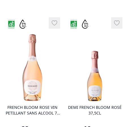
Agriculture Biologique
Agriculture Biologique
Sans alcool
Sans alcool
0%
0%
Add to wishlist
Add t
ALC.
ALC.
product variant items in cart, view 
pro
FRENCH BLOOM ROSE VIN
DEMI FRENCH BLOOM ROSÉ
PETILLANT SANS ALCOOL 75
37,5CL
CL