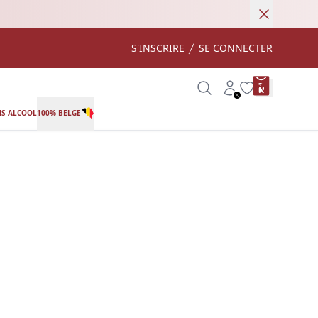
Annuler
S'INSCRIRE
SE CONNECTER
product var
Search
Account
Wishlist
S ALCOOL
100% BELGE