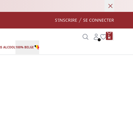
Annuler
S'INSCRIRE
SE CONNECTER
product var
Search
Account
Wishlist
S ALCOOL
100% BELGE