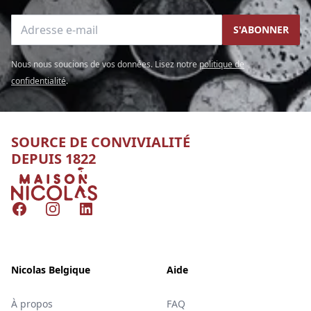
Adresse e-mail
S'ABONNER
Nous nous soucions de vos données. Lisez notre
politique de
confidentialité
.
SOURCE DE CONVIVIALITÉ
DEPUIS 1822
Nicolas
Facebook
Instagram
LinkedIn
Nicolas Belgique
Aide
À propos
FAQ