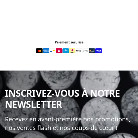
Footer
Paiement sécurisé
INSCRIVEZ-VOUS À NOTRE
NEWSLETTER
Recevez en avant-première nos promotions,
nos ventes flash et nos coups de cœur !