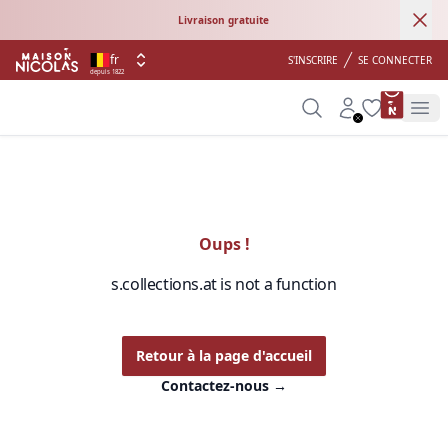
Ann
Livraison gratuite
fr
S'INSCRIRE
SE CONNECTER
depuis 1822
product 
Search
Account
Wishlist
Op
Oups !
s.collections.at is not a function
Retour à la page d'accueil
Contactez-nous
→