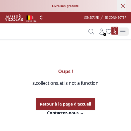
Ann
Livraison gratuite
fr
S'INSCRIRE
SE CONNECTER
depuis 1822
product 
Search
Account
Wishlist
Op
Oups !
s.collections.at is not a function
Retour à la page d'accueil
Contactez-nous
→