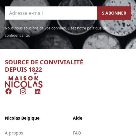
Adresse e-mail
S'ABONNER
Nous nous soucions de vos données. Lisez notre
politique de
confidentialité
.
SOURCE DE CONVIVIALITÉ
DEPUIS 1822
Nicolas
Facebook
Instagram
LinkedIn
Nicolas Belgique
Aide
À propos
FAQ