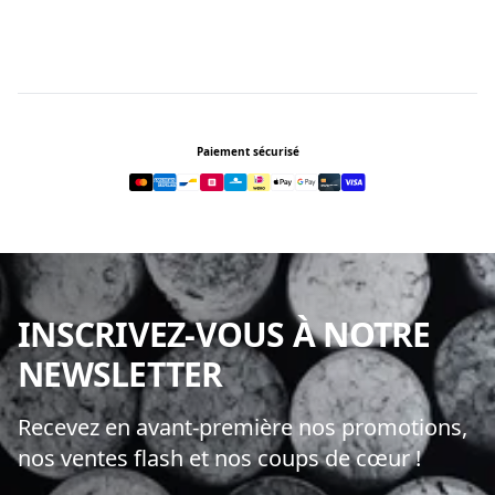
Footer
Paiement sécurisé
INSCRIVEZ-VOUS À NOTRE
NEWSLETTER
Recevez en avant-première nos promotions,
nos ventes flash et nos coups de cœur !