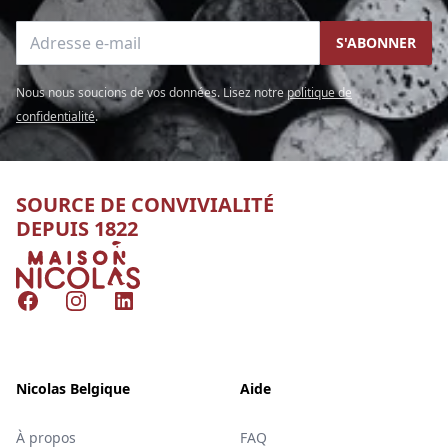
Adresse e-mail
S'ABONNER
Nous nous soucions de vos données. Lisez notre
politique de
confidentialité
.
SOURCE DE CONVIVIALITÉ
DEPUIS 1822
Nicolas
Facebook
Instagram
LinkedIn
Nicolas Belgique
Aide
À propos
FAQ