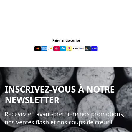
Footer
Paiement sécurisé
INSCRIVEZ-VOUS À NOTRE
NEWSLETTER
Recevez en avant-première nos promotions,
nos ventes flash et nos coups de cœur !