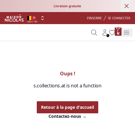
Ann
Livraison gratuite
fr
S'INSCRIRE
SE CONNECTER
depuis 1822
product 
Search
Account
Wishlist
Op
Oups !
s.collections.at is not a function
Retour à la page d'accueil
Contactez-nous
→