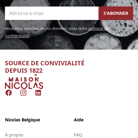
Adresse e-mail
S'ABONNER
Nous nous soucions de vos données. Lisez notre
politique de
confidentialité
.
SOURCE DE CONVIVIALITÉ
DEPUIS 1822
Nicolas
Facebook
Instagram
LinkedIn
Nicolas Belgique
Aide
À propos
FAQ