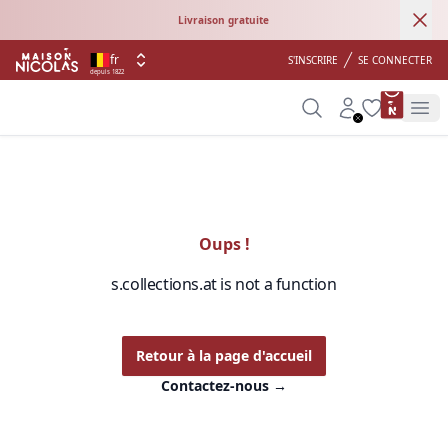
Ann
Livraison gratuite
fr
S'INSCRIRE
SE CONNECTER
depuis 1822
product 
Search
Account
Wishlist
Op
Oups !
s.collections.at is not a function
Retour à la page d'accueil
Contactez-nous
→