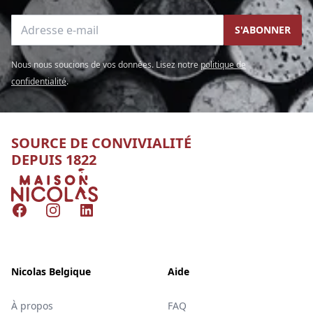
Adresse e-mail
S'ABONNER
Nous nous soucions de vos données. Lisez notre
politique de
confidentialité
.
SOURCE DE CONVIVIALITÉ
DEPUIS 1822
Nicolas
Facebook
Instagram
LinkedIn
Nicolas Belgique
Aide
À propos
FAQ