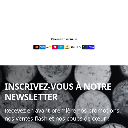
Footer
Paiement sécurisé
INSCRIVEZ-VOUS À NOTRE
NEWSLETTER
Recevez en avant-première nos promotions,
nos ventes flash et nos coups de cœur !