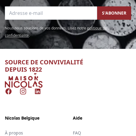
Adresse e-mail
S'ABONNER
Nous nous soucions de vos données. Lisez notre
politique de
confidentialité
.
SOURCE DE CONVIVIALITÉ
DEPUIS 1822
Nicolas
Facebook
Instagram
LinkedIn
Nicolas Belgique
Aide
À propos
FAQ