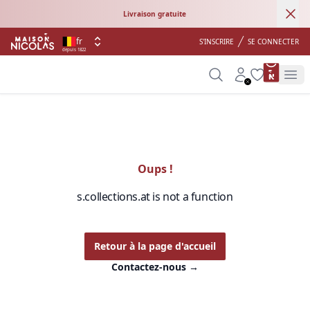
Ann
Livraison gratuite
fr
S'INSCRIRE
SE CONNECTER
depuis 1822
product 
Search
Account
Wishlist
Op
Oups !
s.collections.at is not a function
Retour à la page d'accueil
Contactez-nous
→