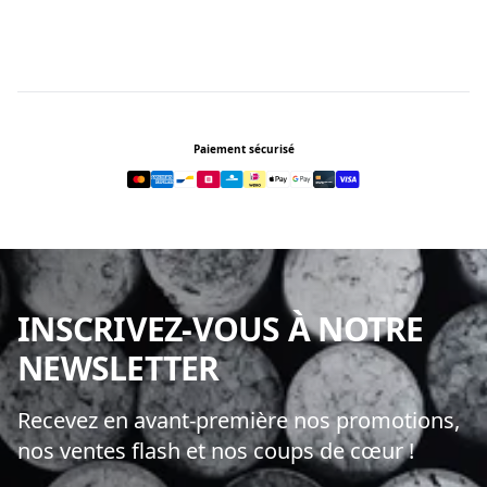
Footer
Paiement sécurisé
INSCRIVEZ-VOUS À NOTRE
NEWSLETTER
Recevez en avant-première nos promotions,
nos ventes flash et nos coups de cœur !