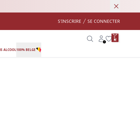
Annuler
S'INSCRIRE
SE CONNECTER
product var
Search
Account
Wishlist
S ALCOOL
100% BELGE