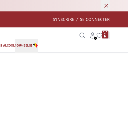
Annuler
S'INSCRIRE
SE CONNECTER
product var
Search
Account
Wishlist
S ALCOOL
100% BELGE