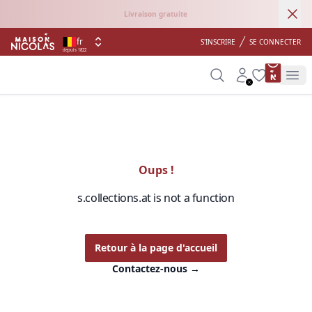
Ann
Livraison gratuite
fr
S'INSCRIRE
SE CONNECTER
depuis 1822
product 
Search
Account
Wishlist
Op
Oups !
s.collections.at is not a function
Retour à la page d'accueil
Contactez-nous
→