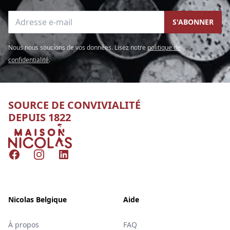
Adresse e-mail
S'ABONNER
Nous nous soucions de vos données. Lisez notre
politique de
confidentialité
.
SOURCE DE CONVIVIALITÉ
DEPUIS 1822
Nicolas
Facebook
Instagram
LinkedIn
Nicolas Belgique
Aide
À propos
FAQ