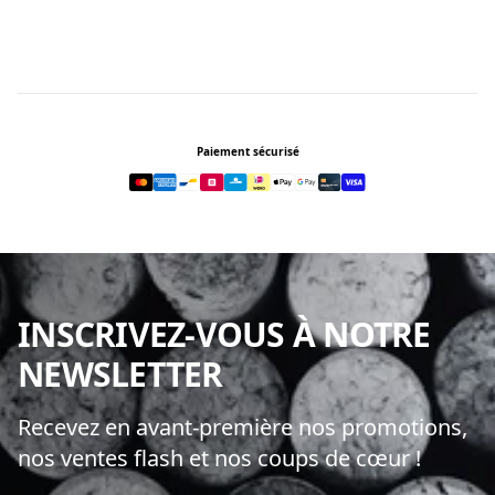
Footer
Paiement sécurisé
INSCRIVEZ-VOUS À NOTRE
NEWSLETTER
Recevez en avant-première nos promotions,
nos ventes flash et nos coups de cœur !