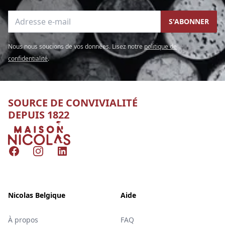
Adresse e-mail
S'ABONNER
Nous nous soucions de vos données. Lisez notre
politique de
confidentialité
.
SOURCE DE CONVIVIALITÉ
DEPUIS 1822
Nicolas
Facebook
Instagram
LinkedIn
Nicolas Belgique
Aide
À propos
FAQ