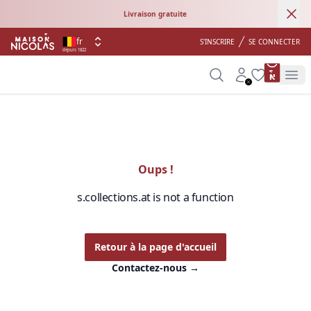
Ann
Livraison gratuite
fr
S'INSCRIRE
SE CONNECTER
depuis 1822
product 
Search
Account
Wishlist
Op
Oups !
s.collections.at is not a function
Retour à la page d'accueil
Contactez-nous
→