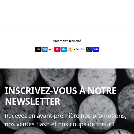
Footer
Paiement sécurisé
INSCRIVEZ-VOUS À NOTRE
NEWSLETTER
Recevez en avant-première nos promotions,
nos ventes flash et nos coups de cœur !