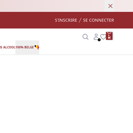
Annuler
S'INSCRIRE
SE CONNECTER
product var
Search
Account
Wishlist
S ALCOOL
100% BELGE