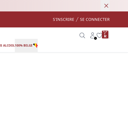
Annuler
S'INSCRIRE
SE CONNECTER
product var
Search
Account
Wishlist
S ALCOOL
100% BELGE