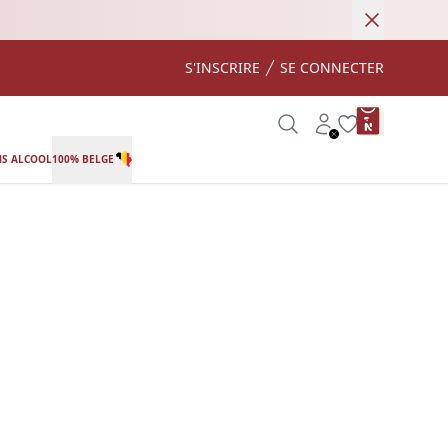
Annuler
S'INSCRIRE
SE CONNECTER
product var
Search
Account
Wishlist
S ALCOOL
100% BELGE