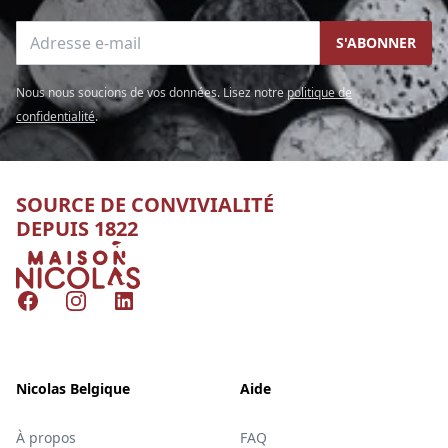
Adresse e-mail
S'ABONNER
Nous nous soucions de vos données. Lisez notre
politique de
confidentialité
.
SOURCE DE CONVIVIALITÉ
DEPUIS 1822
Nicolas
Facebook
Instagram
LinkedIn
Nicolas Belgique
Aide
À propos
FAQ