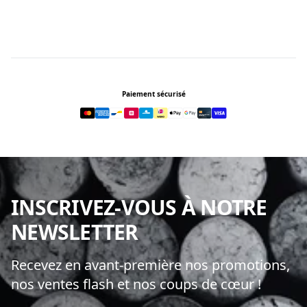
Footer
Paiement sécurisé
INSCRIVEZ-VOUS À NOTRE
NEWSLETTER
Recevez en avant-première nos promotions,
nos ventes flash et nos coups de cœur !