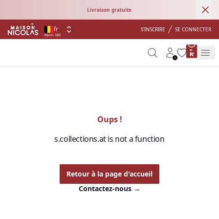
Ann
Livraison gratuite
fr
S'INSCRIRE
SE CONNECTER
depuis 1822
product 
Search
Account
Wishlist
Op
Oups !
s.collections.at is not a function
Retour à la page d'accueil
Contactez-nous
→