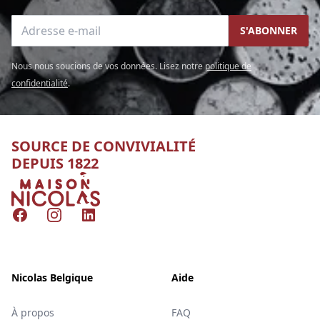
Adresse e-mail
S'ABONNER
Nous nous soucions de vos données. Lisez notre
politique de
confidentialité
.
SOURCE DE CONVIVIALITÉ
DEPUIS 1822
Nicolas
Facebook
Instagram
LinkedIn
Nicolas Belgique
Aide
À propos
FAQ