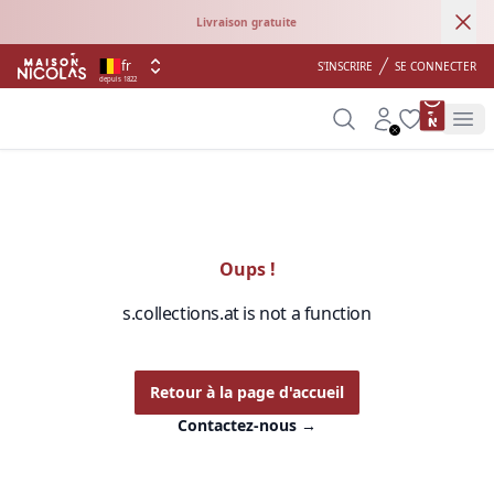
Ann
Livraison gratuite
fr
S'INSCRIRE
SE CONNECTER
depuis 1822
product 
Search
Account
Wishlist
Op
Oups !
s.collections.at is not a function
Retour à la page d'accueil
Contactez-nous
→