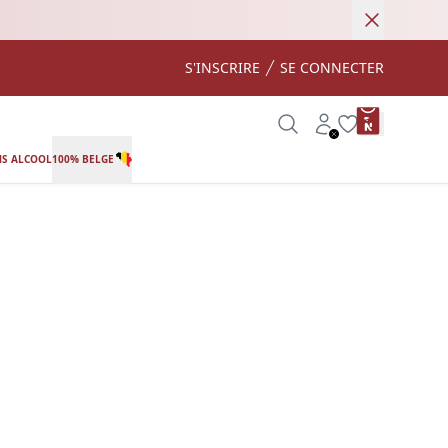
Annuler
S'INSCRIRE
SE CONNECTER
product var
Search
Account
Wishlist
S ALCOOL
100% BELGE