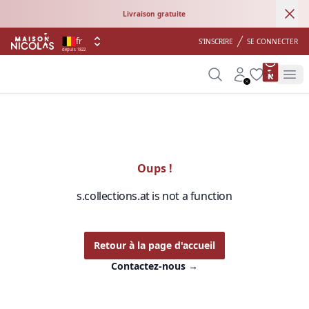
Ann
Livraison gratuite
fr
S'INSCRIRE
SE CONNECTER
depuis 1822
product 
Search
Account
Wishlist
Op
Oups !
s.collections.at is not a function
Retour à la page d'accueil
Contactez-nous
→