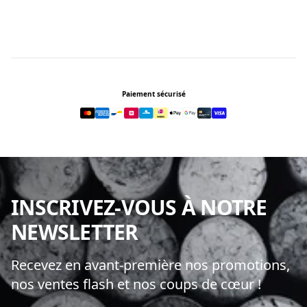
Footer
Paiement sécurisé
INSCRIVEZ-VOUS À NOTRE
NEWSLETTER
Recevez en avant-première nos promotions,
nos ventes flash et nos coups de cœur !