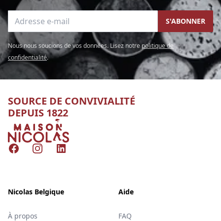
Adresse e-mail
S'ABONNER
Nous nous soucions de vos données. Lisez notre
politique de
confidentialité
.
SOURCE DE CONVIVIALITÉ
DEPUIS 1822
Nicolas
Facebook
Instagram
LinkedIn
Nicolas Belgique
Aide
À propos
FAQ