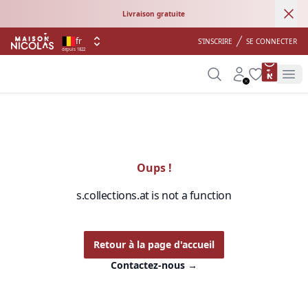
Ann
Livraison gratuite
fr
S'INSCRIRE
SE CONNECTER
depuis 1822
product 
Search
Account
Wishlist
Op
Oups !
s.collections.at is not a function
Retour à la page d'accueil
Contactez-nous
→