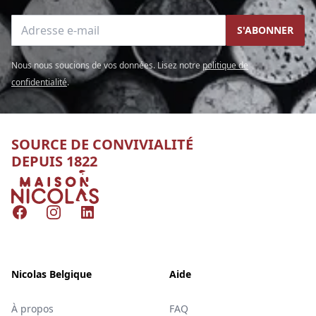
Adresse e-mail
S'ABONNER
Nous nous soucions de vos données. Lisez notre
politique de
confidentialité
.
SOURCE DE CONVIVIALITÉ
DEPUIS 1822
Nicolas
Facebook
Instagram
LinkedIn
Nicolas Belgique
Aide
À propos
FAQ