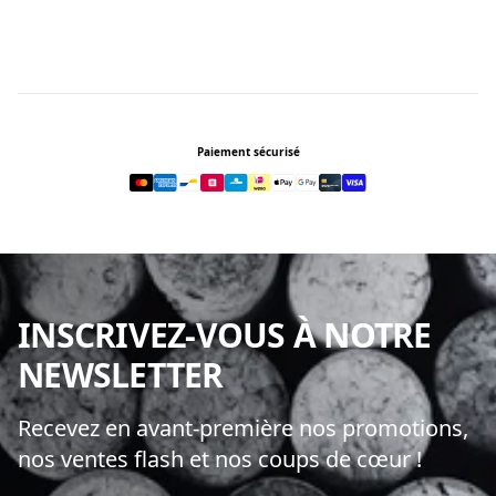
Footer
Paiement sécurisé
INSCRIVEZ-VOUS À NOTRE
NEWSLETTER
Recevez en avant-première nos promotions,
nos ventes flash et nos coups de cœur !