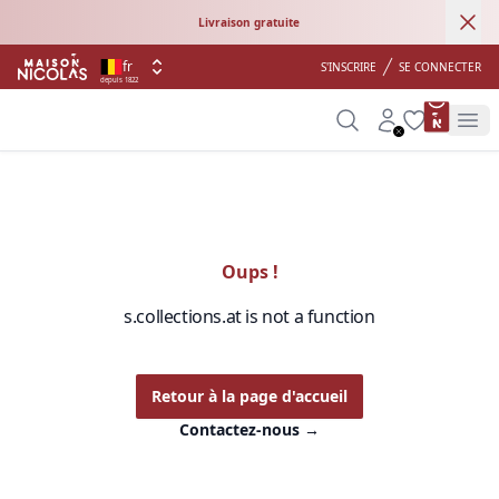
Ann
Livraison gratuite
fr
S'INSCRIRE
SE CONNECTER
depuis 1822
product 
Search
Account
Wishlist
Op
Oups !
s.collections.at is not a function
Retour à la page d'accueil
Contactez-nous
→