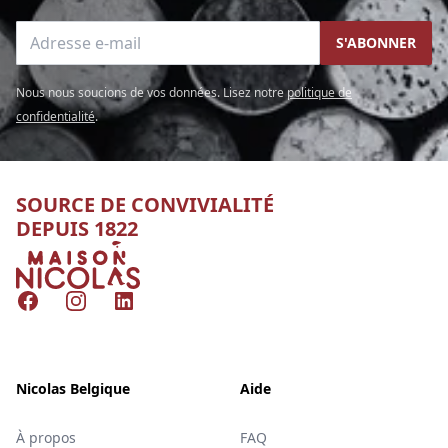
Adresse e-mail
S'ABONNER
Nous nous soucions de vos données. Lisez notre
politique de
confidentialité
.
SOURCE DE CONVIVIALITÉ
DEPUIS 1822
Nicolas
Facebook
Instagram
LinkedIn
Nicolas Belgique
Aide
À propos
FAQ