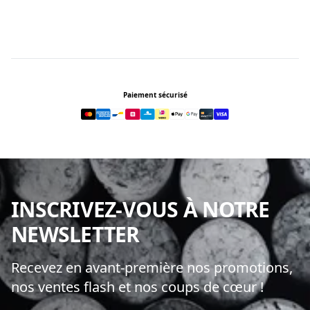
Footer
Paiement sécurisé
INSCRIVEZ-VOUS À NOTRE
NEWSLETTER
Recevez en avant-première nos promotions,
nos ventes flash et nos coups de cœur !