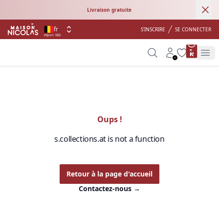
Ann
Livraison gratuite
fr
S'INSCRIRE
SE CONNECTER
depuis 1822
product 
Search
Account
Wishlist
Op
Oups !
s.collections.at is not a function
Retour à la page d'accueil
Contactez-nous
→