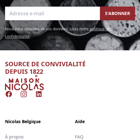
Adresse e-mail
S'ABONNER
Nous nous soucions de vos données. Lisez notre
politique de
confidentialité
.
SOURCE DE CONVIVIALITÉ
DEPUIS 1822
Nicolas
Facebook
Instagram
LinkedIn
Nicolas Belgique
Aide
À propos
FAQ