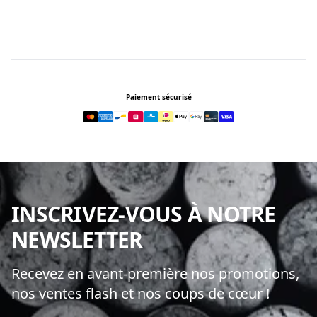
Footer
Paiement sécurisé
INSCRIVEZ-VOUS À NOTRE
NEWSLETTER
Recevez en avant-première nos promotions,
nos ventes flash et nos coups de cœur !