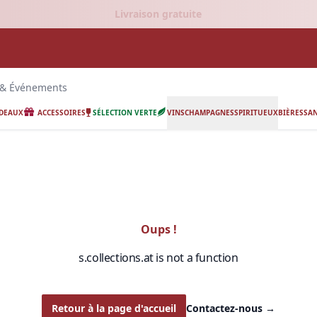
Livraison gratuite
 & Événements
ADEAUX
ACCESSOIRES
SÉLECTION VERTE
VINS
CHAMPAGNES
SPIRITUEUX
BIÈRES
SAN
Oups !
s.collections.at is not a function
Retour à la page d'accueil
Contactez-nous
→