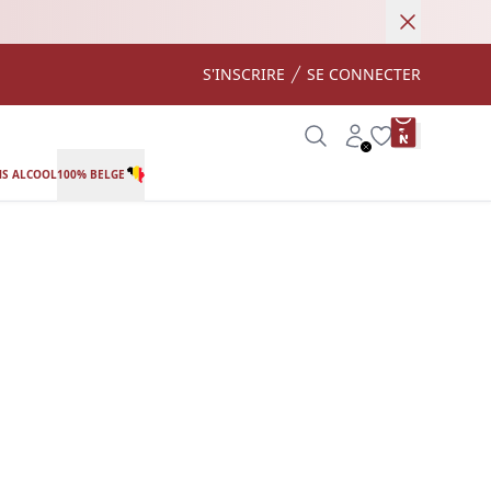
Annuler
S'INSCRIRE
SE CONNECTER
product var
Search
Account
Wishlist
S ALCOOL
100% BELGE