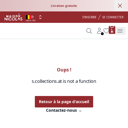
Ann
Livraison gratuite
fr
S'INSCRIRE
SE CONNECTER
depuis 1822
product 
Search
Account
Wishlist
Op
Oups !
s.collections.at is not a function
Retour à la page d'accueil
Contactez-nous
→