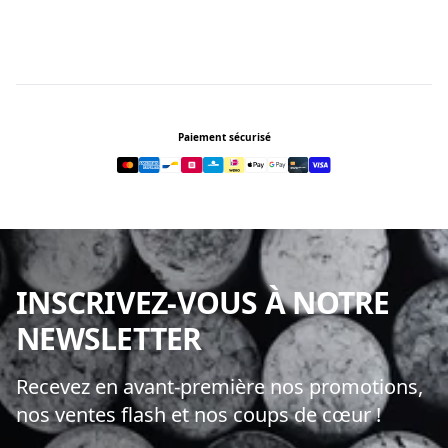
Footer
Paiement sécurisé
INSCRIVEZ-VOUS À NOTRE
NEWSLETTER
Recevez en avant-première nos promotions,
nos ventes flash et nos coups de cœur !