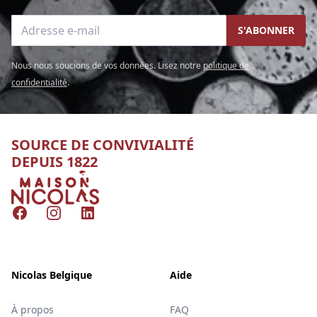
Adresse e-mail
S'ABONNER
Nous nous soucions de vos données. Lisez notre
politique de
confidentialité
.
SOURCE DE CONVIVIALITÉ
DEPUIS 1822
Nicolas
Facebook
Instagram
LinkedIn
Nicolas Belgique
Aide
À propos
FAQ