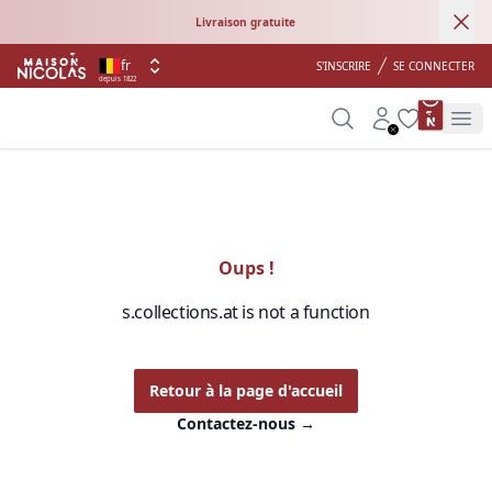
Ann
Livraison gratuite
fr
S'INSCRIRE
SE CONNECTER
depuis 1822
product 
Search
Account
Wishlist
Op
Oups !
s.collections.at is not a function
Retour à la page d'accueil
Contactez-nous
→