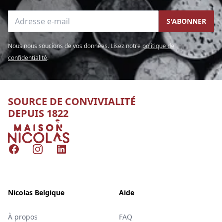
Adresse e-mail
S'ABONNER
Nous nous soucions de vos données. Lisez notre
politique de
confidentialité
.
SOURCE DE CONVIVIALITÉ
DEPUIS 1822
Nicolas
Facebook
Instagram
LinkedIn
Nicolas Belgique
Aide
À propos
FAQ