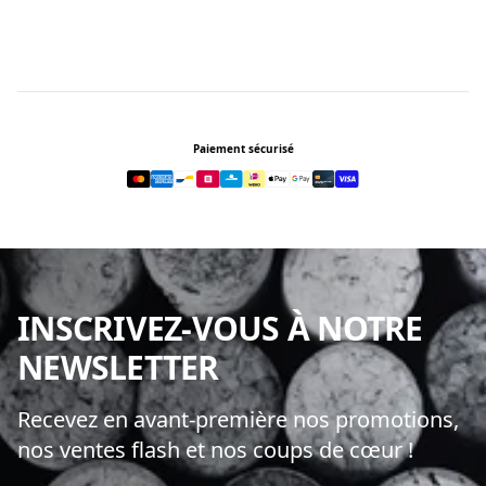
Footer
Paiement sécurisé
INSCRIVEZ-VOUS À NOTRE
NEWSLETTER
Recevez en avant-première nos promotions,
nos ventes flash et nos coups de cœur !