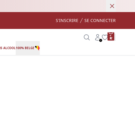
Annuler
S'INSCRIRE
SE CONNECTER
product var
Search
Account
Wishlist
S ALCOOL
100% BELGE