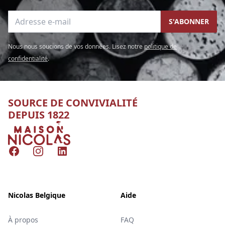
Adresse e-mail
S'ABONNER
Nous nous soucions de vos données. Lisez notre
politique de
confidentialité
.
SOURCE DE CONVIVIALITÉ
DEPUIS 1822
Nicolas
Facebook
Instagram
LinkedIn
Nicolas Belgique
Aide
À propos
FAQ