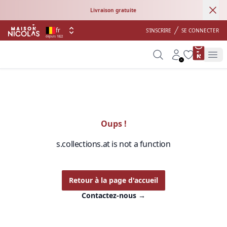
Ann
Livraison gratuite
fr
S'INSCRIRE
SE CONNECTER
depuis 1822
product 
Search
Account
Wishlist
Op
Oups !
s.collections.at is not a function
Retour à la page d'accueil
Contactez-nous
→