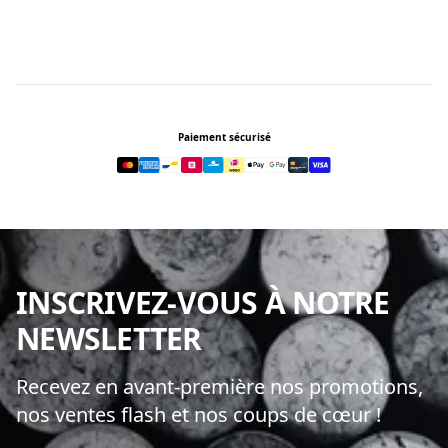
Footer
Paiement sécurisé
INSCRIVEZ-VOUS À NOTRE
NEWSLETTER
Recevez en avant-première nos promotions,
nos ventes flash et nos coups de cœur !