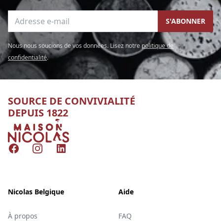
Adresse e-mail
S'ABONNER
Nous nous soucions de vos données. Lisez notre
politique de
confidentialité
.
SOURCE DE CONVIVIALITÉ
DEPUIS 1822
Nicolas
Facebook
Instagram
LinkedIn
Nicolas Belgique
Aide
À propos
FAQ