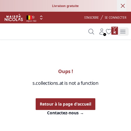
Ann
Livraison gratuite
fr
S'INSCRIRE
SE CONNECTER
depuis 1822
product 
Search
Account
Wishlist
Op
Oups !
s.collections.at is not a function
Retour à la page d'accueil
Contactez-nous
→