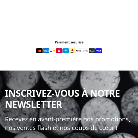
Footer
Paiement sécurisé
INSCRIVEZ-VOUS À NOTRE
NEWSLETTER
Recevez en avant-première nos promotions,
nos ventes flash et nos coups de cœur !