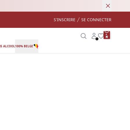
Annuler
S'INSCRIRE
SE CONNECTER
product var
Search
Account
Wishlist
S ALCOOL
100% BELGE