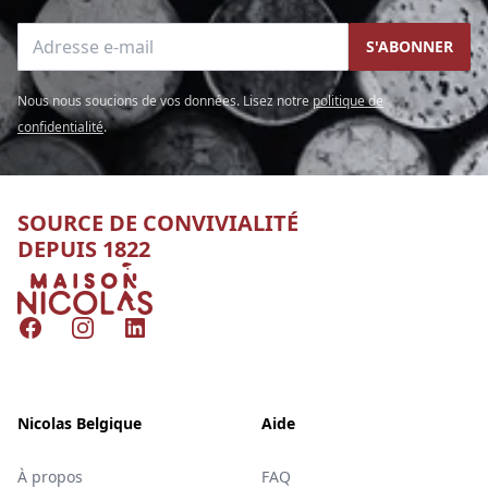
Adresse e-mail
S'ABONNER
Nous nous soucions de vos données. Lisez notre
politique de
confidentialité
.
SOURCE DE CONVIVIALITÉ
DEPUIS 1822
Nicolas
Facebook
Instagram
LinkedIn
Nicolas Belgique
Aide
À propos
FAQ