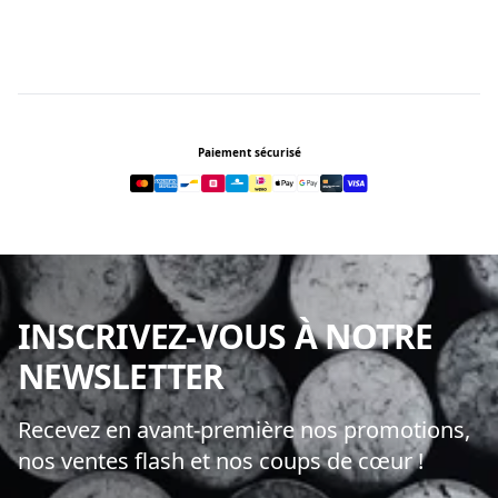
Footer
Paiement sécurisé
INSCRIVEZ-VOUS À NOTRE
NEWSLETTER
Recevez en avant-première nos promotions,
nos ventes flash et nos coups de cœur !