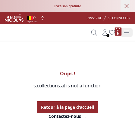
Ann
Livraison gratuite
fr
S'INSCRIRE
SE CONNECTER
depuis 1822
product 
Search
Account
Wishlist
Op
Oups !
s.collections.at is not a function
Retour à la page d'accueil
Contactez-nous
→