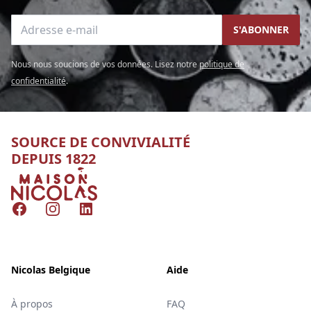
Adresse e-mail
S'ABONNER
Nous nous soucions de vos données. Lisez notre
politique de
confidentialité
.
SOURCE DE CONVIVIALITÉ
DEPUIS 1822
Nicolas
Facebook
Instagram
LinkedIn
Nicolas Belgique
Aide
À propos
FAQ