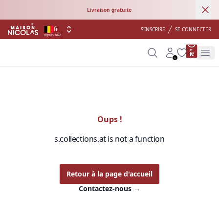
Ann
Livraison gratuite
fr
S'INSCRIRE
SE CONNECTER
depuis 1822
product 
Search
Account
Wishlist
Op
Oups !
s.collections.at is not a function
Retour à la page d'accueil
Contactez-nous
→