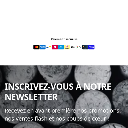
Footer
Paiement sécurisé
INSCRIVEZ-VOUS À NOTRE
NEWSLETTER
Recevez en avant-première nos promotions,
nos ventes flash et nos coups de cœur !