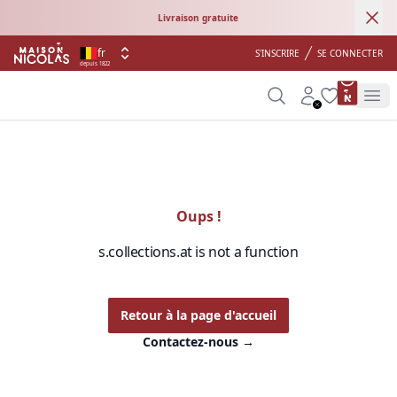
Ann
Livraison gratuite
fr
S'INSCRIRE
SE CONNECTER
depuis 1822
product 
Search
Account
Wishlist
Op
Oups !
s.collections.at is not a function
Retour à la page d'accueil
Contactez-nous
→