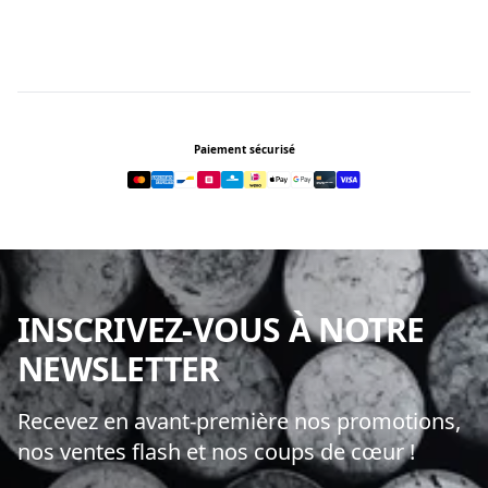
Footer
Paiement sécurisé
INSCRIVEZ-VOUS À NOTRE
NEWSLETTER
Recevez en avant-première nos promotions,
nos ventes flash et nos coups de cœur !