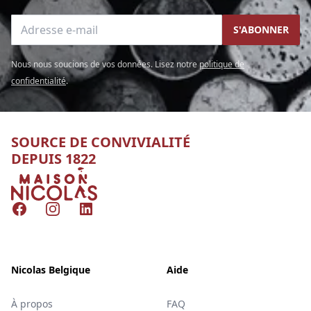
Adresse e-mail
S'ABONNER
Nous nous soucions de vos données. Lisez notre
politique de
confidentialité
.
SOURCE DE CONVIVIALITÉ
DEPUIS 1822
Nicolas
Facebook
Instagram
LinkedIn
Nicolas Belgique
Aide
À propos
FAQ