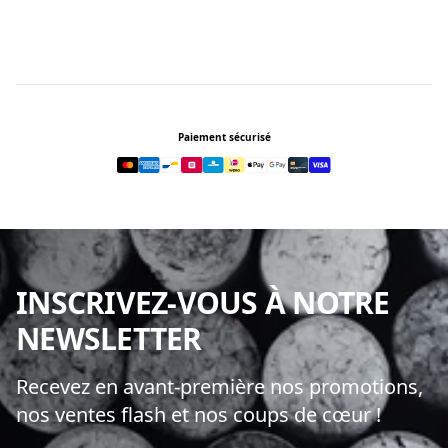
Footer
Paiement sécurisé
INSCRIVEZ-VOUS À NOTRE
NEWSLETTER
Recevez en avant-première nos promotions,
nos ventes flash et nos coups de cœur !