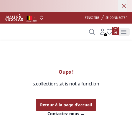
Ann
Livraison gratuite
fr
S'INSCRIRE
SE CONNECTER
depuis 1822
product 
Search
Account
Wishlist
Op
Oups !
s.collections.at is not a function
Retour à la page d'accueil
Contactez-nous
→