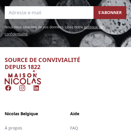
Adresse e-mail
S'ABONNER
Nous nous soucions de vos données. Lisez notre
politique de
confidentialité
.
SOURCE DE CONVIVIALITÉ
DEPUIS 1822
Nicolas
Facebook
Instagram
LinkedIn
Nicolas Belgique
Aide
À propos
FAQ