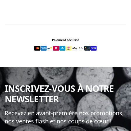
Footer
Paiement sécurisé
INSCRIVEZ-VOUS À NOTRE
NEWSLETTER
Recevez en avant-première nos promotions,
nos ventes flash et nos coups de cœur !