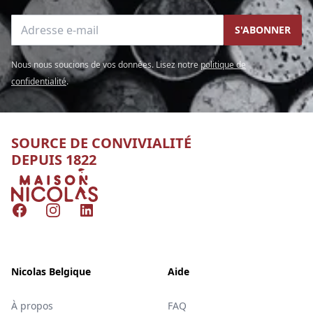
Adresse e-mail
S'ABONNER
Nous nous soucions de vos données. Lisez notre
politique de
confidentialité
.
SOURCE DE CONVIVIALITÉ
DEPUIS 1822
Nicolas
Facebook
Instagram
LinkedIn
Nicolas Belgique
Aide
À propos
FAQ