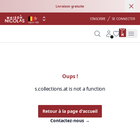
Ann
Livraison gratuite
fr
S'INSCRIRE
SE CONNECTER
depuis 1822
product 
Search
Account
Wishlist
Op
Oups !
s.collections.at is not a function
Retour à la page d'accueil
Contactez-nous
→