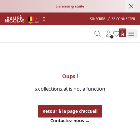
Ann
Livraison gratuite
fr
S'INSCRIRE
SE CONNECTER
depuis 1822
product 
Search
Account
Wishlist
Op
Oups !
s.collections.at is not a function
Retour à la page d'accueil
Contactez-nous
→