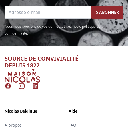
Adresse e-mail
S'ABONNER
Nous nous soucions de vos données. Lisez notre
politique de
confidentialité
.
SOURCE DE CONVIVIALITÉ
DEPUIS 1822
Nicolas
Facebook
Instagram
LinkedIn
Nicolas Belgique
Aide
À propos
FAQ