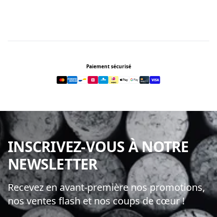
Footer
Paiement sécurisé
INSCRIVEZ-VOUS À NOTRE
NEWSLETTER
Recevez en avant-première nos promotions,
nos ventes flash et nos coups de cœur !