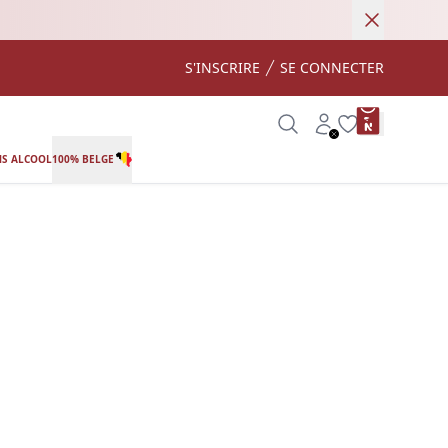
Annuler
S'INSCRIRE
SE CONNECTER
product var
Search
Account
Wishlist
S ALCOOL
100% BELGE