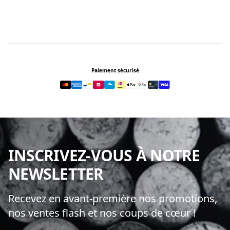
Footer
Paiement sécurisé
INSCRIVEZ-VOUS À NOTRE
NEWSLETTER
Recevez en avant-première nos promotions,
nos ventes flash et nos coups de cœur !