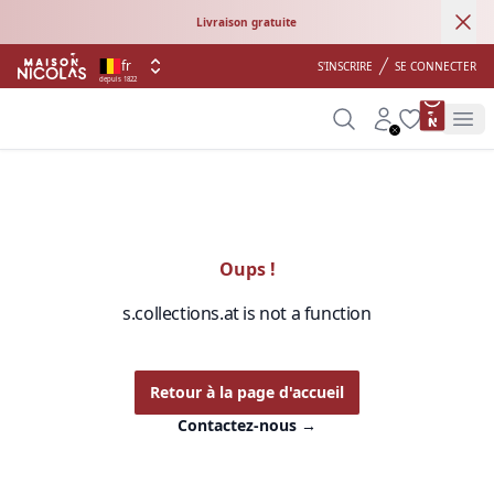
Ann
Livraison gratuite
fr
S'INSCRIRE
SE CONNECTER
depuis 1822
product 
Search
Account
Wishlist
Op
Oups !
s.collections.at is not a function
Retour à la page d'accueil
Contactez-nous
→