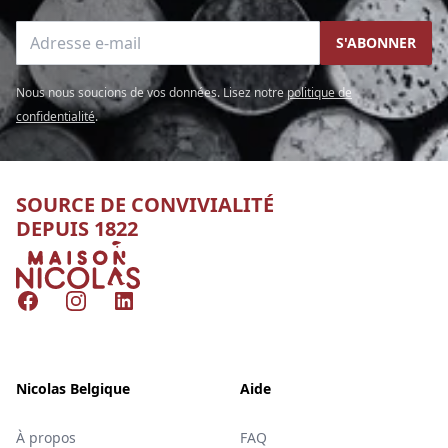
Adresse e-mail
S'ABONNER
Nous nous soucions de vos données. Lisez notre
politique de
confidentialité
.
SOURCE DE CONVIVIALITÉ
DEPUIS 1822
Nicolas
Facebook
Instagram
LinkedIn
Nicolas Belgique
Aide
À propos
FAQ