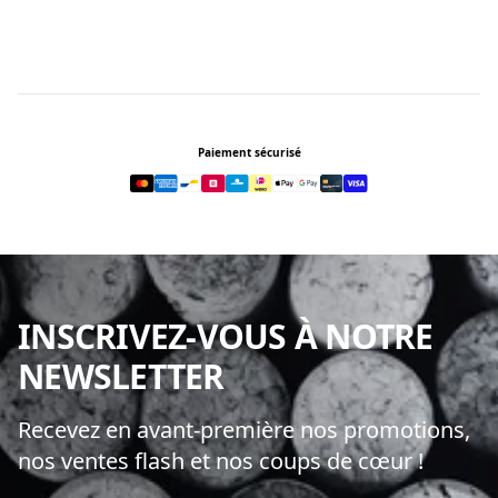
Footer
Paiement sécurisé
INSCRIVEZ-VOUS À NOTRE
NEWSLETTER
Recevez en avant-première nos promotions,
nos ventes flash et nos coups de cœur !