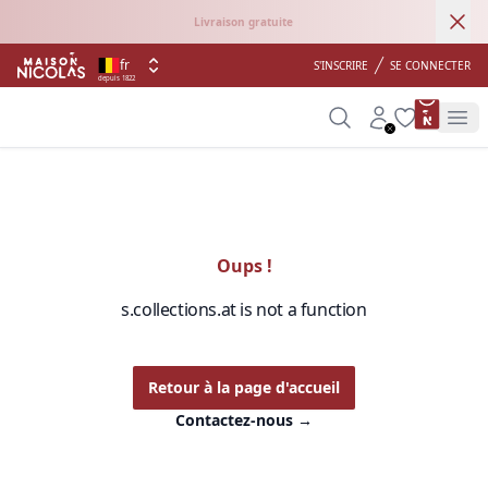
Ann
Livraison gratuite
fr
S'INSCRIRE
SE CONNECTER
depuis 1822
product 
Search
Account
Wishlist
Op
Oups !
s.collections.at is not a function
Retour à la page d'accueil
Contactez-nous
→