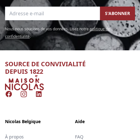
Adresse e-mail
S'ABONNER
Nous nous soucions de vos données. Lisez notre
politique de
confidentialité
.
SOURCE DE CONVIVIALITÉ
DEPUIS 1822
Nicolas
Facebook
Instagram
LinkedIn
Nicolas Belgique
Aide
À propos
FAQ