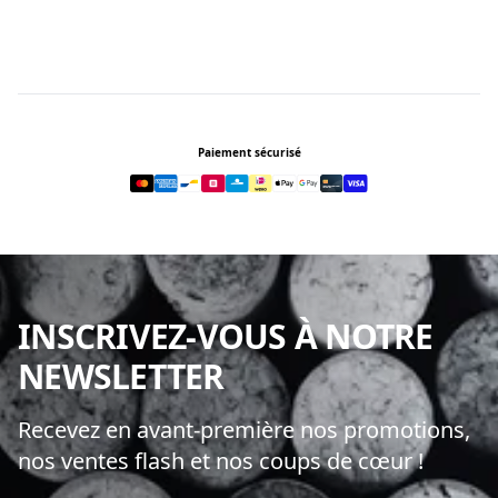
Footer
Paiement sécurisé
INSCRIVEZ-VOUS À NOTRE
NEWSLETTER
Recevez en avant-première nos promotions,
nos ventes flash et nos coups de cœur !