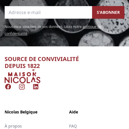
Adresse e-mail
S'ABONNER
Nous nous soucions de vos données. Lisez notre
politique de
confidentialité
.
SOURCE DE CONVIVIALITÉ
DEPUIS 1822
Nicolas
Facebook
Instagram
LinkedIn
Nicolas Belgique
Aide
À propos
FAQ