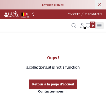
Ann
Livraison gratuite
fr
S'INSCRIRE
SE CONNECTER
depuis 1822
product 
Search
Account
Wishlist
Op
Oups !
s.collections.at is not a function
Retour à la page d'accueil
Contactez-nous
→