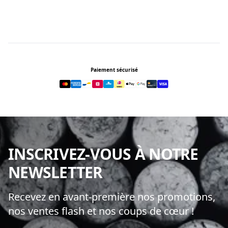
Footer
Paiement sécurisé
INSCRIVEZ-VOUS À NOTRE
NEWSLETTER
Recevez en avant-première nos promotions,
nos ventes flash et nos coups de cœur !