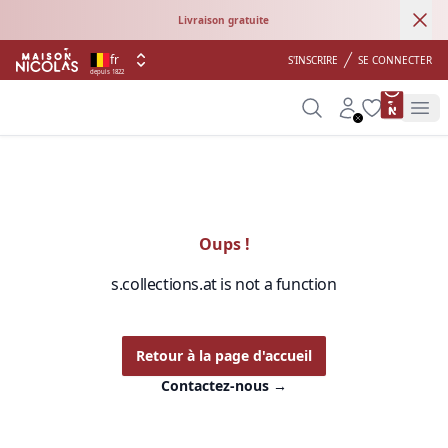
Ann
Livraison gratuite
fr
S'INSCRIRE
SE CONNECTER
depuis 1822
product 
Search
Account
Wishlist
Op
Oups !
s.collections.at is not a function
Retour à la page d'accueil
Contactez-nous
→