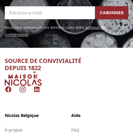
Adresse e-mail
S'ABONNER
Nous nous soucions de vos données. Lisez notre
politique de
confidentialité
.
SOURCE DE CONVIVIALITÉ
DEPUIS 1822
Nicolas
Facebook
Instagram
LinkedIn
Nicolas Belgique
Aide
À propos
FAQ