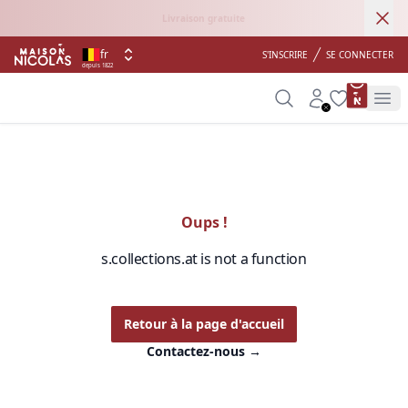
Ann
Livraison gratuite
fr
S'INSCRIRE
SE CONNECTER
depuis 1822
product 
Search
Account
Wishlist
Op
Oups !
s.collections.at is not a function
Retour à la page d'accueil
Contactez-nous
→