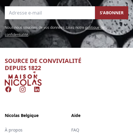
Adresse e-mail
S'ABONNER
Nous nous soucions de vos données. Lisez notre
politique de
confidentialité
.
SOURCE DE CONVIVIALITÉ
DEPUIS 1822
Nicolas
Facebook
Instagram
LinkedIn
Nicolas Belgique
Aide
À propos
FAQ