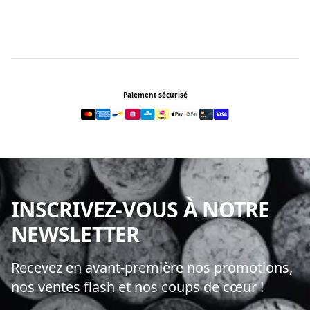
Footer
Paiement sécurisé
INSCRIVEZ-VOUS À NOTRE
NEWSLETTER
Recevez en avant-première nos promotions,
nos ventes flash et nos coups de cœur !