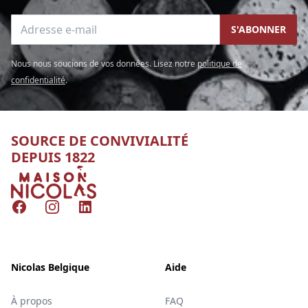
Adresse e-mail
S'ABONNER
Nous nous soucions de vos données. Lisez notre
politique de
confidentialité
.
SOURCE DE CONVIVIALITÉ
DEPUIS 1822
Nicolas
Facebook
Instagram
LinkedIn
Nicolas Belgique
Aide
À propos
FAQ