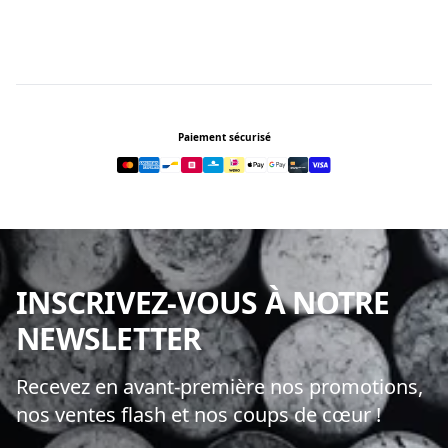
Footer
Paiement sécurisé
INSCRIVEZ-VOUS À NOTRE
NEWSLETTER
Recevez en avant-première nos promotions,
nos ventes flash et nos coups de cœur !