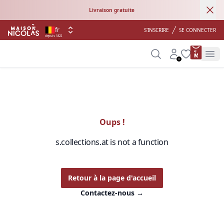
Ann
Livraison gratuite
fr
S'INSCRIRE
SE CONNECTER
depuis 1822
product 
Search
Account
Wishlist
Op
Oups !
s.collections.at is not a function
Retour à la page d'accueil
Contactez-nous
→