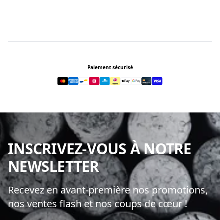
Footer
Paiement sécurisé
INSCRIVEZ-VOUS À NOTRE
NEWSLETTER
Recevez en avant-première nos promotions,
nos ventes flash et nos coups de cœur !