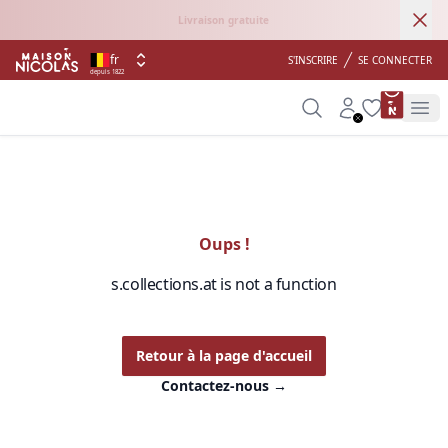
Ann
Livraison gratuite
fr
S'INSCRIRE
SE CONNECTER
depuis 1822
product 
Search
Account
Wishlist
Op
Oups !
s.collections.at is not a function
Retour à la page d'accueil
Contactez-nous
→