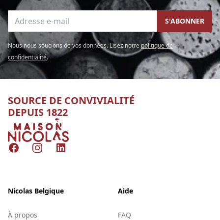
Adresse e-mail
S'ABONNER
Nous nous soucions de vos données. Lisez notre
politique de
confidentialité
.
SOURCE DE CONVIVIALITÉ
DEPUIS 1822
Nicolas
Facebook
Instagram
LinkedIn
Nicolas Belgique
Aide
À propos
FAQ